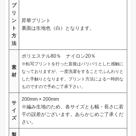
プ
リ
ン
昇華プリント
ト
裏面は生地色（白）となります。
方
法
ポリエステル80％ ナイロン20％
※転写プリントを行った直後はパリパリとした感触に
素
なっておりますが、一度洗濯をすることでふんわりと
材
した手触りとなります。プリント方法による一時的な
ものですので予めご了承下さい。
200mm × 200mm
サ
※編み生地のため、各サイズとも幅・長さに若
イ
干の誤差がございます。あらかじめご了承くだ
ズ
さい。
製