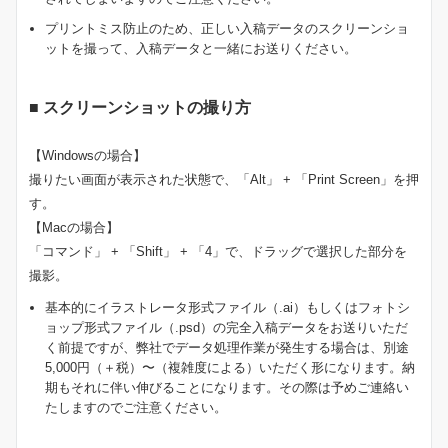
プリントミス防止のため、正しい入稿データのスクリーンショ
ットを撮って、入稿データと一緒にお送りください。
■ スクリーンショットの撮り方
【Windowsの場合】
撮りたい画面が表示された状態で、「Alt」 + 「Print Screen」を押
す。
【Macの場合】
「コマンド」 + 「Shift」 + 「4」で、ドラッグで選択した部分を
撮影。
基本的にイラストレータ形式ファイル（.ai）もしくはフォトシ
ョップ形式ファイル（.psd）の完全入稿データをお送りいただ
く前提ですが、弊社でデータ処理作業が発生する場合は、別途
5,000円（＋税）〜（複雑度による）いただく形になります。納
期もそれに伴い伸びることになります。その際は予めご連絡い
たしますのでご注意ください。