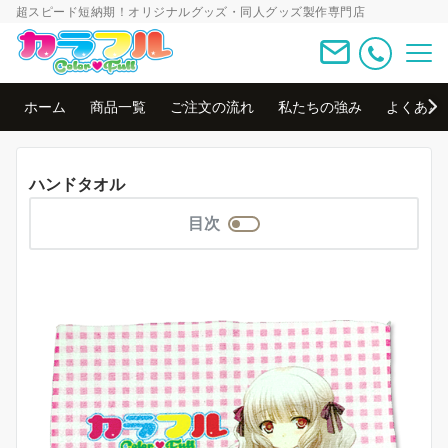
超スピード短納期！オリジナルグッズ・同人グッズ製作専門店
ホーム
商品一覧
ご注文の流れ
私たちの強み
よくある
ハンドタオル
目次