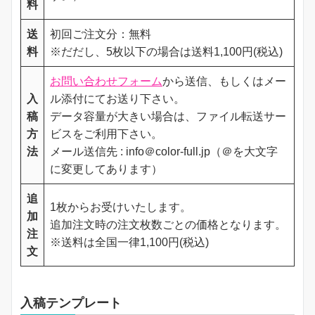
料
送
初回ご注文分：無料
料
※だだし、5枚以下の場合は送料1,100円(税込)
お問い合わせフォーム
から送信、もしくはメー
入
ル添付にてお送り下さい。
稿
データ容量が大きい場合は、ファイル転送サー
方
ビスをご利用下さい。
法
メール送信先 : info＠color-full.jp（＠を大文字
に変更してあります）
追
1枚からお受けいたします。
加
追加注文時の注文枚数ごとの価格となります。
注
※送料は全国一律1,100円(税込)
文
入稿テンプレート