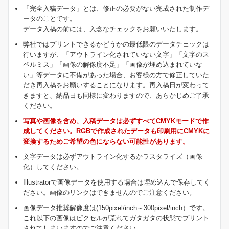
「完全入稿データ」とは、修正の必要がない完成された制作デ
ータのことです。
データ入稿の前には、入念なチェックをお願いいたします。
弊社ではプリントできるかどうかの最低限のデータチェックは
行いますが、「アウトライン化されていない文字」「文字のス
ペルミス」「画像の解像度不足」「画像が埋め込まれていな
い」等データに不備があった場合、お客様の方で修正していた
だき再入稿をお願いすることになります。再入稿日が変わって
きますと、納品日も同様に変わりますので、あらかじめご了承
ください。
写真や画像を含め、入稿データは必ずすべてCMYKモードで作
成してください。RGBで作成されたデータも印刷用にCMYKに
変換するためご希望の色にならない可能性があります。
文字データは必ずアウトライン化するかラスタライズ（画像
化）してください。
Illustratorで画像データを使用する場合は埋め込んで保存してく
ださい。画像のリンクはできませんのでご注意ください。
画像データ推奨解像度は(150pixel/inch～300pixel/inch）です。
これ以下の画像はピクセルが荒れてガタガタの状態でプリント
されてしまいますのでご注意ください。