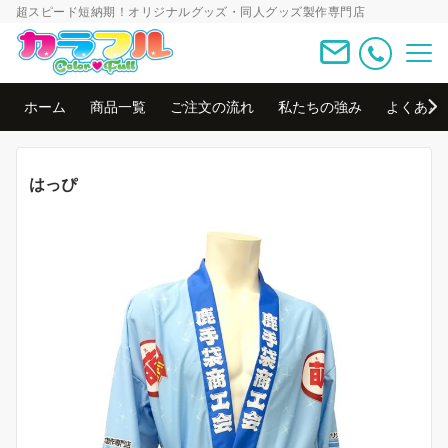
超スピード短納期！オリジナルグッズ・同人グッズ製作専門店
ホーム
商品一覧
ご注文の流れ
私たちの強み
よくある
はっぴ