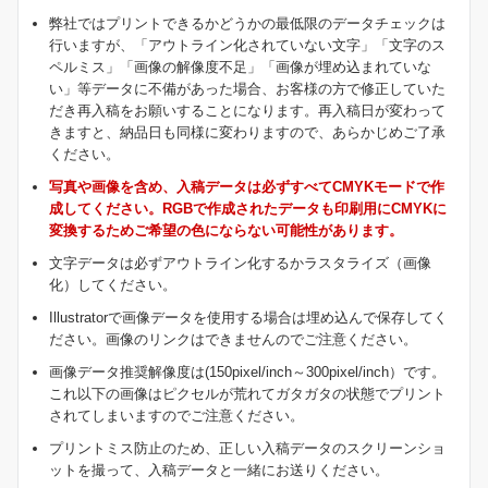
弊社ではプリントできるかどうかの最低限のデータチェックは
行いますが、「アウトライン化されていない文字」「文字のス
ペルミス」「画像の解像度不足」「画像が埋め込まれていな
い」等データに不備があった場合、お客様の方で修正していた
だき再入稿をお願いすることになります。再入稿日が変わって
きますと、納品日も同様に変わりますので、あらかじめご了承
ください。
写真や画像を含め、入稿データは必ずすべてCMYKモードで作
成してください。RGBで作成されたデータも印刷用にCMYKに
変換するためご希望の色にならない可能性があります。
文字データは必ずアウトライン化するかラスタライズ（画像
化）してください。
Illustratorで画像データを使用する場合は埋め込んで保存してく
ださい。画像のリンクはできませんのでご注意ください。
画像データ推奨解像度は(150pixel/inch～300pixel/inch）です。
これ以下の画像はピクセルが荒れてガタガタの状態でプリント
されてしまいますのでご注意ください。
プリントミス防止のため、正しい入稿データのスクリーンショ
ットを撮って、入稿データと一緒にお送りください。