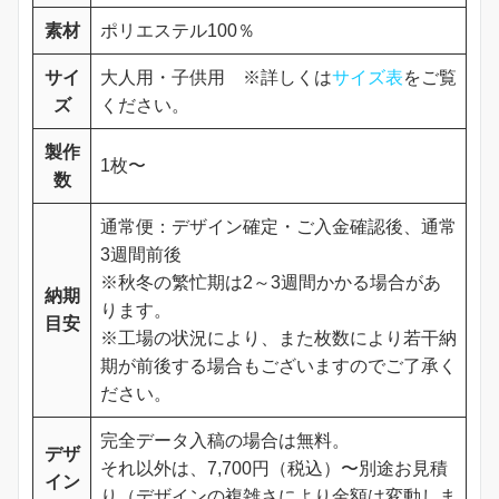
素材
ポリエステル100％
サイ
大人用・子供用 ※詳しくは
サイズ表
をご覧
ズ
ください。
製作
1枚〜
数
通常便：デザイン確定・ご入金確認後、通常
3週間前後
※秋冬の繁忙期は2～3週間かかる場合があ
納期
ります。
目安
※工場の状況により、また枚数により若干納
期が前後する場合もございますのでご了承く
ださい。
完全データ入稿の場合は無料。
デザ
それ以外は、7,700円（税込）〜別途お見積
イン
り（デザインの複雑さにより金額は変動しま