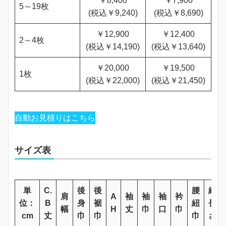
￥8,400
￥7,900
5～19枚
(税込￥9,240)
(税込￥8,690)
￥12,900
￥12,400
2～4枚
(税込￥14,190)
(税込￥13,640)
￥20,000
￥19,500
1枚
(税込￥22,000)
(税込￥21,450)
自動お見積りはこちら
サイズ表
単
C.
後
後
腰
紐
肩
A
袖
袖
袖
衿
位：
B
身
裾
紐
長
幅
H
丈
巾
口
巾
cm
丈
巾
巾
巾
さ