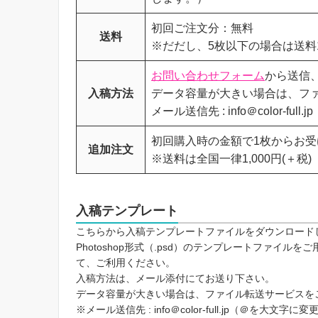
初回ご注文分：無料
送料
※だだし、5枚以下の場合は送料1,
お問い合わせフォーム
から送信
入稿方法
データ容量が大きい場合は、フ
メール送信先 : info＠color-
初回購入時の金額で1枚からお
追加注文
※送料は全国一律1,000円(＋税)
入稿テンプレート
こちらから入稿テンプレートファイルをダウンロードしてご利用
Photoshop形式（.psd）のテンプレートファイ
て、ご利用ください。
入稿方法は、メール添付にてお送り下さい。
データ容量が大きい場合は、ファイル転送サービスを
※メール送信先 : info＠color-full.jp（＠を大文字