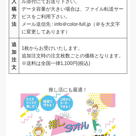
入
ル添付にてお送り下さい。
稿
データ容量が大きい場合は、ファイル転送サー
方
ビスをご利用下さい。
法
メール送信先 : info＠color-full.jp（＠を大文字
に変更してあります）
追
1枚からお受けいたします。
加
追加注文時の注文枚数ごとの価格となります。
注
※送料は全国一律1,100円(税込)
文
推し活にも最適！