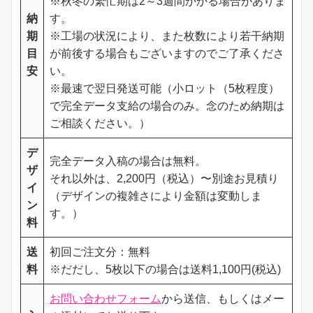
※秋冬の繁忙期は2～3週間かかる場合がありま
納
す。
期
※工場の状況により、また枚数により若干納期
目
が前後する場合もございますのでご了承くださ
安
い。
※最速で翌日発送可能（小ロット（5枚程度）
で完全データ支給の場合のみ。念のため納期は
ご相談ください。）
デ
完全データ入稿の場合は無料。
ザ
それ以外は、2,200円（税込）〜別途お見積り
イ
（デザインの複雑さにより金額は変動しま
ン
す。）
料
送
初回ご注文分：無料
料
※だだし、5枚以下の場合は送料1,100円(税込)
お問い合わせフォーム
から送信、もしくはメー