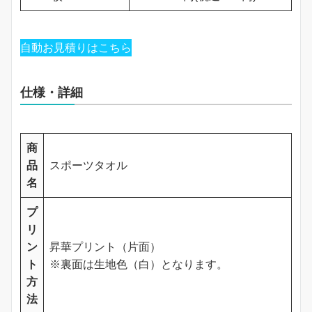
自動お見積りはこちら
仕様・詳細
商
品
スポーツタオル
名
プ
リ
ン
昇華プリント（片面）
ト
※裏面は生地色（白）となります。
方
法