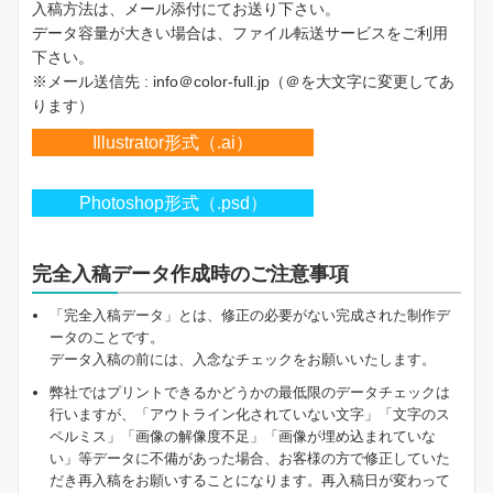
入稿方法は、メール添付にてお送り下さい。
データ容量が大きい場合は、ファイル転送サービスをご利用
下さい。
※メール送信先 : info＠color-full.jp（＠を大文字に変更してあ
ります）
Illustrator形式（.ai）
Photoshop形式（.psd）
完全入稿データ作成時のご注意事項
「完全入稿データ」とは、修正の必要がない完成された制作デ
ータのことです。
データ入稿の前には、入念なチェックをお願いいたします。
弊社ではプリントできるかどうかの最低限のデータチェックは
行いますが、「アウトライン化されていない文字」「文字のス
ペルミス」「画像の解像度不足」「画像が埋め込まれていな
い」等データに不備があった場合、お客様の方で修正していた
だき再入稿をお願いすることになります。再入稿日が変わって