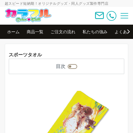
超スピード短納期！オリジナルグッズ・同人グッズ製作専門店
ホーム
商品一覧
ご注文の流れ
私たちの強み
よくある
スポーツタオル
目次