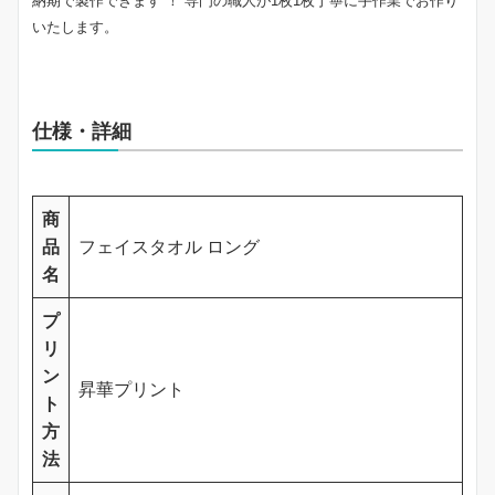
納期で製作できます ！ 専門の職人が1枚1枚丁寧に手作業でお作り
いたします。
仕様・詳細
商
品
フェイスタオル ロング
名
プ
リ
ン
昇華プリント
ト
方
法