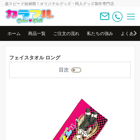
超スピード短納期！オリジナルグッズ・同人グッズ製作専門店
ホーム
商品一覧
ご注文の流れ
私たちの強み
よくある
フェイスタオル ロング
目次