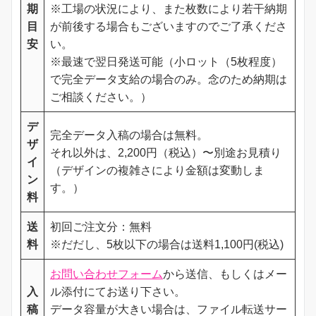
期
※工場の状況により、また枚数により若干納期
目
が前後する場合もございますのでご了承くださ
安
い。
※最速で翌日発送可能（小ロット（5枚程度）
で完全データ支給の場合のみ。念のため納期は
ご相談ください。）
デ
完全データ入稿の場合は無料。
ザ
それ以外は、2,200円（税込）〜別途お見積り
イ
（デザインの複雑さにより金額は変動しま
ン
す。）
料
送
初回ご注文分：無料
料
※だだし、5枚以下の場合は送料1,100円(税込)
お問い合わせフォーム
から送信、もしくはメー
入
ル添付にてお送り下さい。
稿
データ容量が大きい場合は、ファイル転送サー