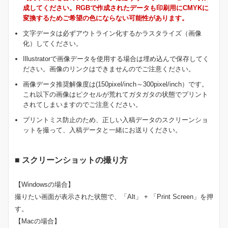
成してください。RGBで作成されたデータも印刷用にCMYKに
変換するためご希望の色にならない可能性があります。
文字データは必ずアウトライン化するかラスタライズ（画像
化）してください。
Illustratorで画像データを使用する場合は埋め込んで保存してく
ださい。画像のリンクはできませんのでご注意ください。
画像データ推奨解像度は(150pixel/inch～300pixel/inch）です。
これ以下の画像はピクセルが荒れてガタガタの状態でプリント
されてしまいますのでご注意ください。
プリントミス防止のため、正しい入稿データのスクリーンショ
ットを撮って、入稿データと一緒にお送りください。
■ スクリーンショットの撮り方
【Windowsの場合】
撮りたい画面が表示された状態で、「Alt」 + 「Print Screen」を押
す。
【Macの場合】