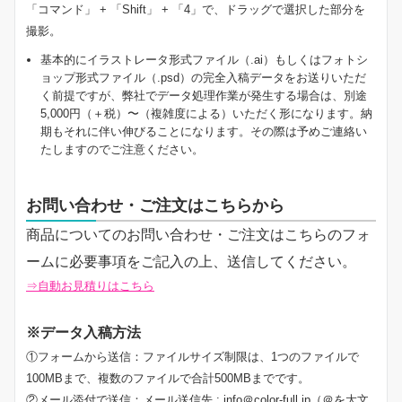
「コマンド」 + 「Shift」 + 「4」で、ドラッグで選択した部分を
撮影。
基本的にイラストレータ形式ファイル（.ai）もしくはフォトシ
ョップ形式ファイル（.psd）の完全入稿データをお送りいただ
く前提ですが、弊社でデータ処理作業が発生する場合は、別途
5,000円（＋税）〜（複雑度による）いただく形になります。納
期もそれに伴い伸びることになります。その際は予めご連絡い
たしますのでご注意ください。
お問い合わせ・ご注文はこちらから
商品についてのお問い合わせ・ご注文はこちらのフォ
ームに必要事項をご記入の上、送信してください。
⇒自動お見積りはこちら
※データ入稿方法
①フォームから送信：ファイルサイズ制限は、1つのファイルで
100MBまで、複数のファイルで合計500MBまでです。
②メール添付で送信：メール送信先 : info＠color-full.jp（＠を大文